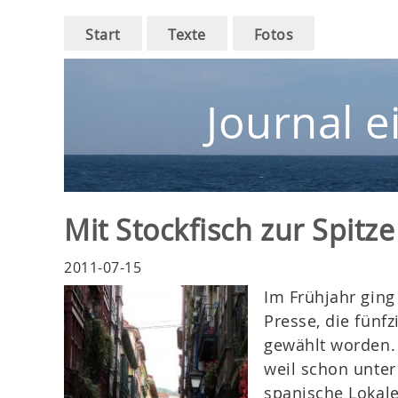
Main
Skip
Start
Texte
Fotos
to
navigation
main
navigation
Journal e
Mit Stockfisch zur Spitze
2011-07-15
Im Frühjahr ging
Presse, die fünfz
gewählt worden. 
weil schon unter
spanische Lokale