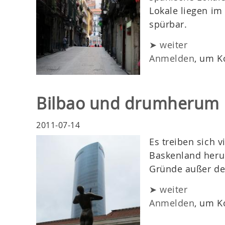
Lokale liegen im
spürbar.
➤ weiter
Anmelden
, um K
Bilbao und drumherum
2011-07-14
Es treiben sich v
Baskenland heru
Gründe außer d
➤ weiter
Anmelden
, um K