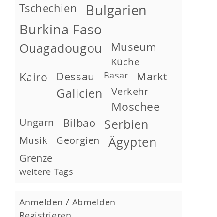
Tschechien
Bulgarien
Burkina Faso
Museum
Ouagadougou
Küche
Kairo
Dessau
Basar
Markt
Verkehr
Galicien
Moschee
Ungarn
Bilbao
Serbien
Musik
Georgien
Ägypten
Grenze
weitere Tags
Anmelden
/
Abmelden
Registrieren