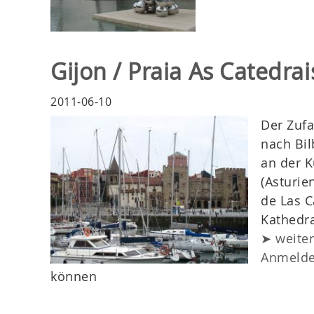
Gijon / Praia As Catedrai
2011-06-10
Der Zufa
nach Bil
an der K
(Asturie
de Las C
Kathedra
➤ weite
Anmeld
können