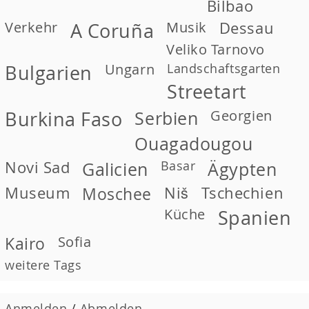
Bilbao
Verkehr
Musik
Dessau
A Coruña
Veliko Tarnovo
Ungarn
Landschaftsgarten
Bulgarien
Streetart
Georgien
Burkina Faso
Serbien
Ouagadougou
Novi Sad
Basar
Galicien
Ägypten
Museum
Moschee
Niš
Tschechien
Küche
Spanien
Kairo
Sofia
weitere Tags
Anmelden
/
Abmelden