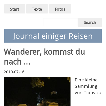
Main
Skip
Start
Texte
Fotos
to
navigation
main
Search
navigation
Journal einiger Reisen
Wanderer, kommst du
nach ...
2010-07-16
Eine kleine
Sammlung
von Tipps zu