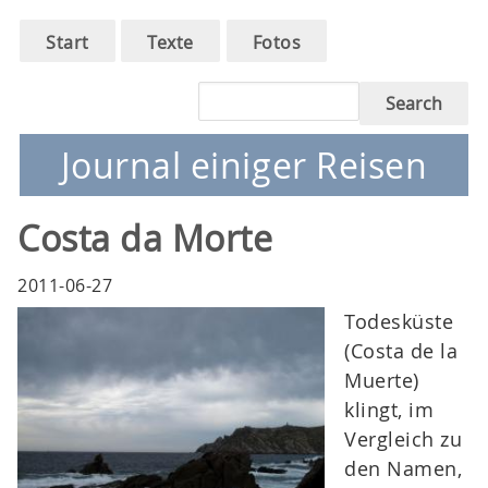
Main
Skip
Start
Texte
Fotos
to
navigation
main
Search
navigation
Journal einiger Reisen
Costa da Morte
2011-06-27
Todesküste
(Costa de la
Muerte)
klingt, im
Vergleich zu
den Namen,