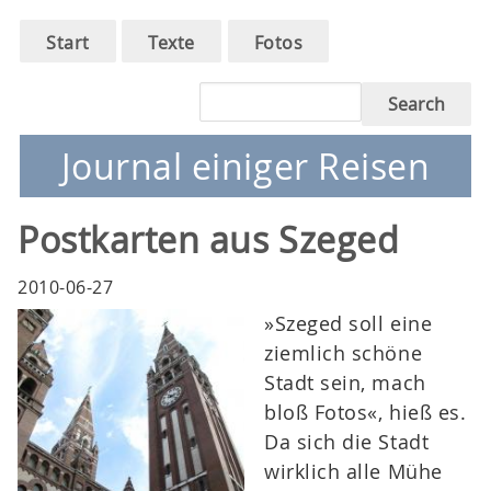
Main
Skip
Start
Texte
Fotos
to
navigation
main
Search
navigation
Journal einiger Reisen
Postkarten aus Szeged
2010-06-27
»Szeged soll eine
ziemlich schöne
Stadt sein, mach
bloß Fotos«, hieß es.
Da sich die Stadt
wirklich alle Mühe