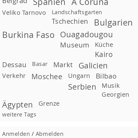
Belgrad
Spanien
A Coruña
Veliko Tarnovo
Landschaftsgarten
Tschechien
Bulgarien
Burkina Faso
Ouagadougou
Museum
Küche
Kairo
Dessau
Basar
Markt
Galicien
Verkehr
Moschee
Ungarn
Bilbao
Musik
Serbien
Georgien
Grenze
Ägypten
weitere Tags
Anmelden
/
Abmelden